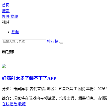
首页
搜索
换肤
换肤
视频
视频
排行榜
热门搜索
好满射太多了装不下了APP
分类：
奇闻异事,古代言情,
地区：
五星路建工医院
年份：
2026
简介：玩家将在游戏内带领战姬，培养士兵，组装坦克，占领
在线播放
收藏