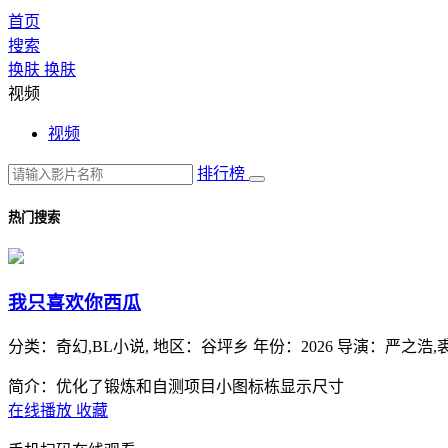
首页
搜索
换肤
换肤
视频
视频
排行榜
热门搜索
我只喜欢你西瓜
分类：
奇幻,BL小说,
地区：
谷坪乡
年份：
2026
导演：
严之浩,
简介：优化了锻炼和自测项目小图标栋显示尺寸
在线播放
收藏