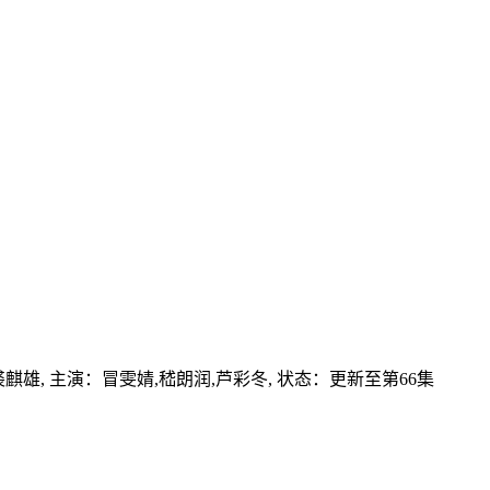
裘麒雄,
主演：
冒雯婧,嵇朗润,芦彩冬,
状态：更新至第66集