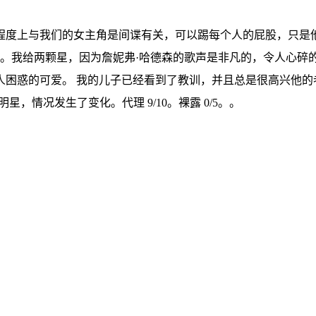
程度上与我们的女主角是间谍有关，可以踢每个人的屁股，只是他
喜欢这个系列。我给两颗星，因为詹妮弗·哈德森的歌声是非凡的，令
的可爱。 我的儿子已经看到了教训，并且总是很高兴他的老妈妈和名
E最大的明星，情况发生了变化。代理 9/10。裸露 0/5。。