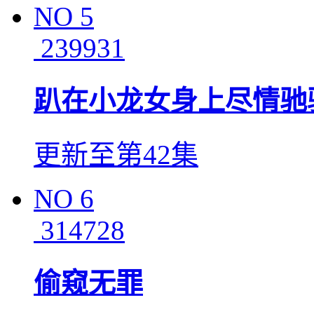
NO
5
239931
趴在小龙女身上尽情驰
更新至第42集
NO
6
314728
偷窥无罪