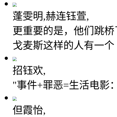
蓬雯明,赫连钰萱,
更重要的是，他们跳桥
戈麦斯这样的人有一个 
招钰欢,
"事件+罪恶=生活电影
但霞怡,