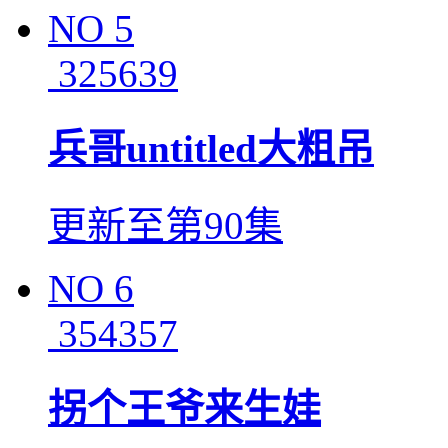
NO
5
325639
兵哥untitled大粗吊
更新至第90集
NO
6
354357
拐个王爷来生娃