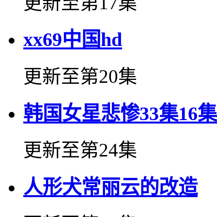
更新至第17集
xx69中国hd
更新至第20集
韩国女星悲惨33集16集
更新至第24集
人形犬常丽云的改造