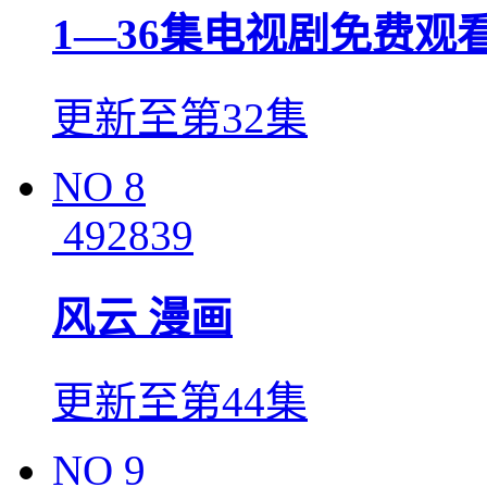
1—36集电视剧免费观
更新至第32集
NO
8
492839
风云 漫画
更新至第44集
NO
9