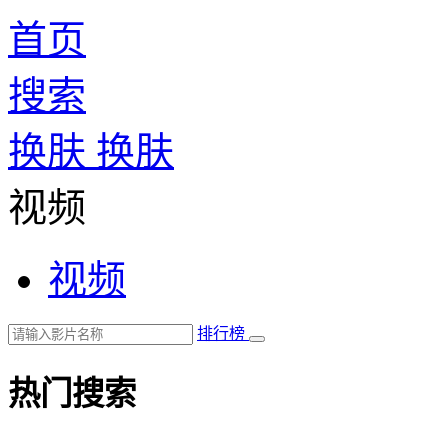
首页
搜索
换肤
换肤
视频
视频
排行榜
热门搜索