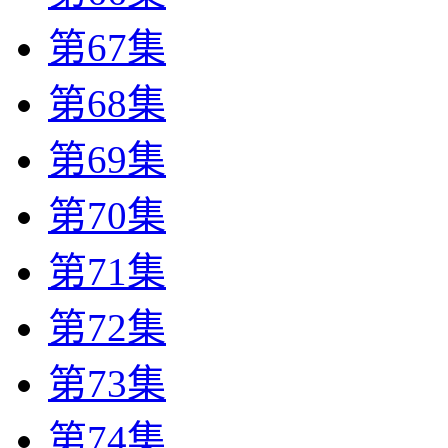
第67集
第68集
第69集
第70集
第71集
第72集
第73集
第74集