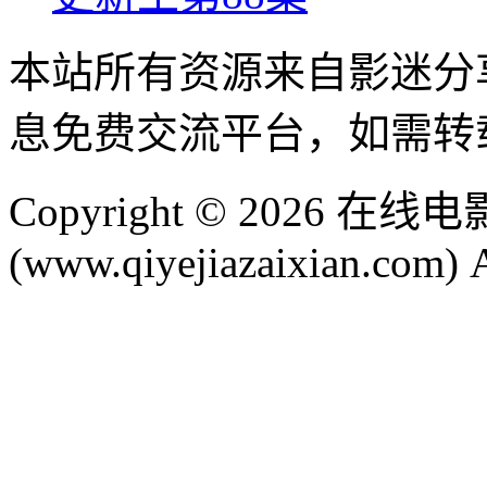
本站所有资源来自影迷分
息免费交流平台，如需转
Copyright © 2026
(www.qiyejiazaixian.com) A