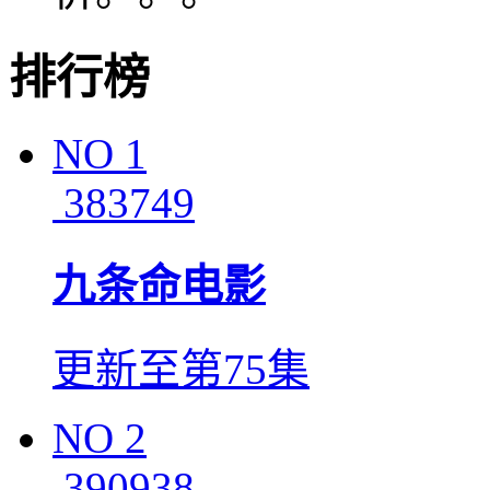
排行榜
NO
1
383749
九条命电影
更新至第75集
NO
2
390938