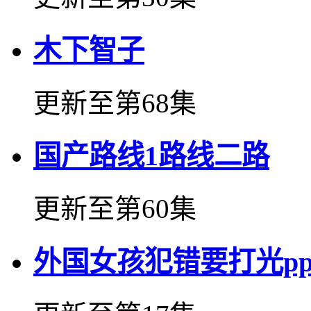
木下智子
更新至第68集
国产路线1路线二路
更新至第60集
外国女孩犯错要打光p