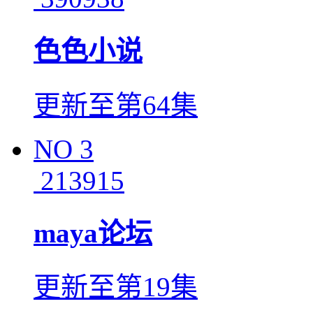
色色小说
更新至第64集
NO
3
213915
maya论坛
更新至第19集