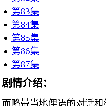
第83集
第84集
第85集
第86集
第87集
剧情介绍：
而略带当地俚语的对话和