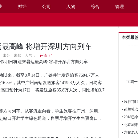
业
财经
公司
人物
综合
管理
阅读设置
本类最
最高峰 将增开深圳方向列车
10:54 出处：未知
人气：
评论（
）
铁明日将迎来暑运最高峰 将增开深圳方向列车
，截至8月14日，广铁共计发送旅客7694.7万人
宝鸡一
6.3%，其中广州南站发送旅客1419.3万人次，日均客
最高日预计为17日，将发送旅客35.8万人次，同比增加3.7
方向列车。从客流走向看，学生旅客往广州、深圳、
• 201
进站口开辟学生绿色通道，售票厅增开学生售票窗口，