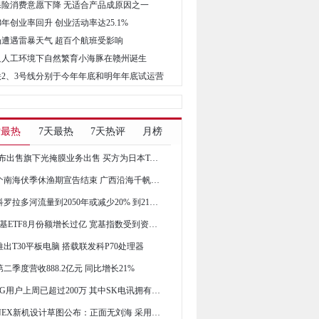
8年保险消费意愿下降 无适合产品成原因之一
018年创业率回升 创业活动率达25.1%
机场遭遇雷暴天气 超百个航班受影响
首只人工环境下自然繁育小海豚在赣州诞生
地铁2、3号线分别于今年年底和明年年底试运营
时最热
7天最热
7天热评
月榜
GF宣布出售旗下光掩膜业务出售 买方为日本Toppan子公司
第21个南海伏季休渔期宣告结束 广西沿海千帆竞港耕海牧渔
美国科罗拉多河流量到2050年或减少20% 到2100年将减少35%
6只宽基ETF8月份额增长过亿 宽基指数受到资金青睐
出T30平板电脑 搭载联发科P70处理器
二季度营收888.2亿元 同比增长21%
韩国5G用户上周已超过200万 其中SK电讯拥有84万5G用户
vivo NEX新机设计草图公布：正面无刘海 采用屏下摄像头技术