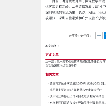
目前，暑运接近尾声，因返校学生流、
运客流返程高峰。从售票情况看，8月中
深圳等地的客流为主，长沙、潮汕、湛江
较紧张，深圳去往潮汕和广州去往长沙等
分享给小伙伴们：
本文标签：
更多文章
上一篇：
俄一架客机在莫斯科郊区迫降并起火 客
在动物园室内运动场举行
相关文章
美国科罗拉多河流量到2050年或减少20% 到21
威尼斯主要河道9月起将逐步禁止超过千吨大型游轮驶入
澳大利亚将停止出口可回收垃圾
东京奥运门票追加抽签开始受理申请