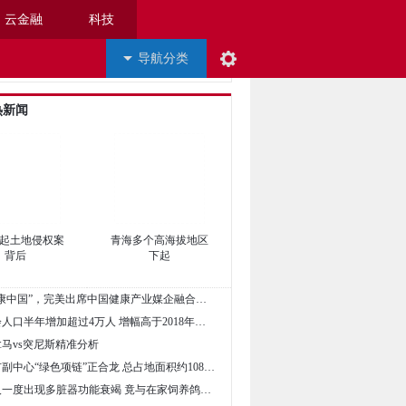
云金融
科技
导航分类
热新闻
起土地侵权案
青海多个高海拔地区
背后
下起
• 践行“健康中国”，完美出席中国健康产业媒企融合发展论坛
• 荷兰社会人口半年增加超过4万人 增幅高于2018年同期
8巴拿马vs突尼斯精准分析
• 北京城市副中心“绿色项链”正合龙 总占地面积约108平方公里
• 六旬老人一度出现多脏器功能衰竭 竟与在家饲养鸽子有关