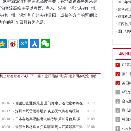
返程旅游流和探亲流高度重叠，各地铁路都将迎来暑
• 201
下旬客流高峰主要以粤西、粤东、湖南、湖北去往广州、
• 智利2
去往广州、深圳和广州去往贵阳、成都等方向的票额比
• 成都
方向的列车票额较为充足。
• 江西
• 厦门
48小
机上载有载有234人
下一篇：
旅日熊猫“彩滨”迎来周岁纪念活动
台电推
00年将减少35%
08.16
仙岳山直通狐尾山 厦门健康步道七座桥将在年底完工
08.12
腾讯第
08.12
深圳本周雷雨将增多 炎热天气将有所缓解
08.12
 以帮助清理海洋垃圾
08.10
日本各地高温酷暑依然持续 第10号台风“罗莎”即将来袭
08.09
 结果将于9月11日公布
08.08
最强台风将送来狂风暴雨 周末江苏最高气温将降至30度以下
08.08