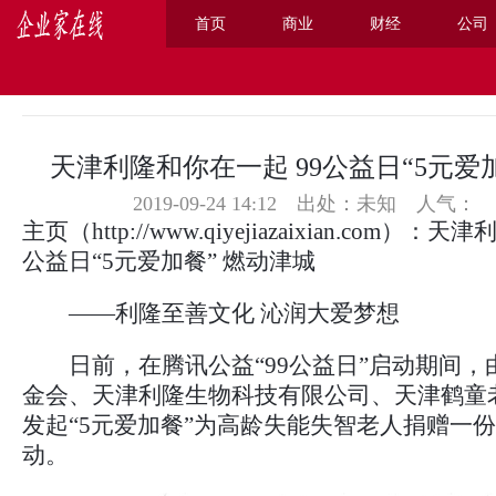
首页
商业
财经
公司
主页
>
商业
>
天津利隆和你在一起 99公益日“5元爱
2019-09-24 14:12 出处：未知
人气：
主页
（
http://www.qiyejiazaixian.com
）：天津利
公益日“5元爱加餐” 燃动津城
——利隆至善文化 沁润大爱梦想
日前，在腾讯公益“99公益日”启动期间，
金会、天津利隆生物科技有限公司、天津鹤童
发起“5元爱加餐”为高龄失能失智老人捐赠一
动。