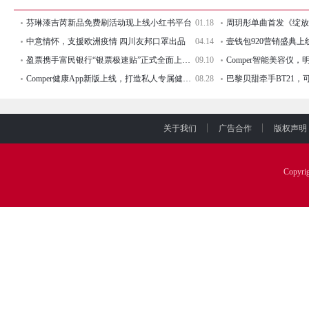
芬琳漆吉芮新品免费刷活动现上线小红书平台
01.18
周玥彤单曲首发《绽放
中意情怀，支援欧洲疫情 四川友邦口罩出品
04.14
盈票携手富民银行“银票极速贴”正式全面上线！
09.10
Comper智能美容仪
Comper健康App新版上线，打造私人专属健康定制
08.28
关于我们
广告合作
版权声明
Copyr