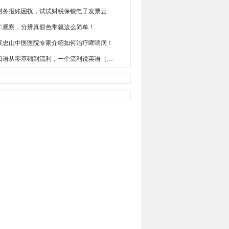
解决财务报账困扰，试试财税保镖电子发票云平台
二观察，分辨真假色带就这么简单！
滨忠山中医医院专家介绍如何治疗哮喘病！
英语口语从零基础到流利，一个流利说英语（LAIX）就够了