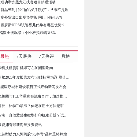
财险成功举办黑龙江扶贫项目捐赠活动
• 威乐水泵新品驾到 | 我们的“岁月静好”，从来不是理所当然
季度外贸出口出现负增长 同比下降4.88%
爸：俄罗斯ICRM试管婴儿代孕有哪些优势？
三大指数全线飘绿：创业板指跌幅近8%
时最热
7天最热
7天热评
月榜
沙科技租赁矿机即可在矿圈里吃肉
东阿阿胶2020年度报告发布 业绩扭亏为盈 股价连续上涨
+智能医疗城市建设项目正式启动新闻发布会
利亚德集团与TCL华星宣布战略合作，加速推进显示行业快速发展
流沙科技：比特币暴涨？你还在用土方法挖矿吗？
官方指南丨真假爱普生微型打印机难分辨？试试这三招
投资拥有最新海量投资资讯
化转型助力东阿阿胶“老字号”品牌重铸辉煌