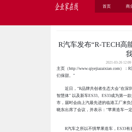
首页
商
主页
>
商业
>
R汽车发布“R-TECH高
2021-03-26 
主页
（
http://www.qiyejiazaixian.com
）：R
们保甜。”
近日，“R品牌共创者生态大会”在深圳举
智慧体” 以及新车ES33。ES33成为第一
市，届时会由上汽最先进的临港工厂来负
晓东出席了会议，并表示：“苹果造车一定
R汽车之所以不惧苹果造车，ES33有