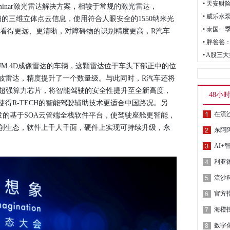
• 天安
uminar激光雷达解决方案，相较于常规的激光雷达，
精细的三维立体点云信息，使用符合人眼安全的1550纳米光
• 泰国一
能够看得更远、更清晰，对障碍物的识别精度更高，R汽车
• 胖爸
• A股
M 4D成像雷达的车辆，这颗雷达位于车头下部正中的位
波雷达，精度提升了一个数量级。与此同时，R汽车还将
inTM超强算力芯片，将智能驾驶的安全性提升至全新高度，
48小
得R-TECH的智能驾驶辅助技术更适合中国路况。另
在流
开发的基于SOA云管端全栈软件平台，使驾驶座舱更智能，
创生态，软件上千人千面，硬件上实现可持续升级，永
AI
海橙
数字