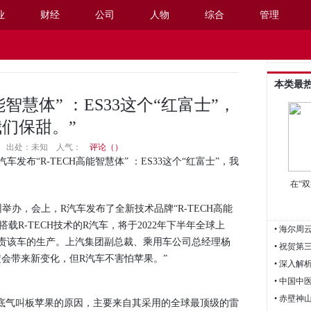
业
财经
公司
人物
综合
管理
阅读设置
本类最
能智慧体” ：ES33这个“红富士”，
我们保甜。”
12:09 出处：未知
人气：
评论（
）
汽车发布“R-TECH高能智慧体” ：ES33这个“红富士”，我
在“
办，会上，R汽车发布了全新技术品牌“R-TECH高能
款搭载R-TECH技术的R汽车，将于2022年下半年全球上
• 海尔
责该车的生产。上汽集团副总裁、乘用车公司总经理杨
会带来新变化，但R汽车不害怕苹果。”
• 深入
• 中国
• 赤壁
底气叫板苹果的原因，主要来自其采用的全球最顶级的雷