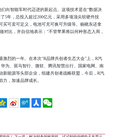
他们向智能车时代迈进的新起点。这项技术是在“数据决
了5年，总投入超过200亿元，采用多项顶尖软硬件技
可买可卖可定义，电池可充可换可升级等。杨晓东还拿
车做对比，并自信地表示：“不管苹果将以何种形态入局，
激烈的一年。在本次“R品牌共创者生态大会”上，R汽
埃孚、华为、斑马智行、微软、腾讯智慧出行、国家电网、南
动新能源等头部企业，组建共创者战略联盟，今后，R汽
助力，加速品牌成长。
哮喘病！
下一篇：
解决财务报账困扰，试试财税保镖电子发票云