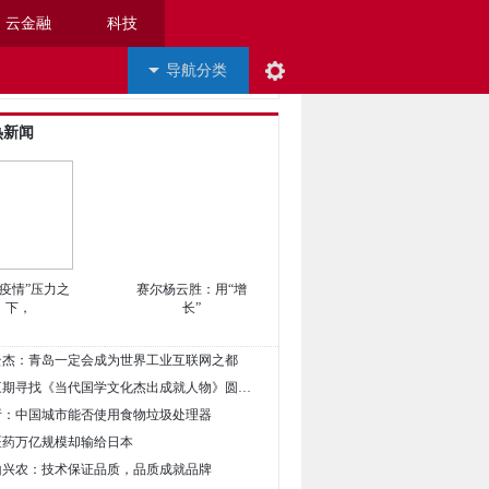
云金融
科技
导航分类
热新闻
双疫情”压力之
赛尔杨云胜：用“增
下，
长”
周云杰：青岛一定会成为世界工业互联网之都
• 祝贺第三期寻找《当代国学文化杰出成就人物》圆满收官
解析：中国城市能否使用食物垃圾处理器
中医药万亿规模却输给日本
神山兴农：技术保证品质，品质成就品牌