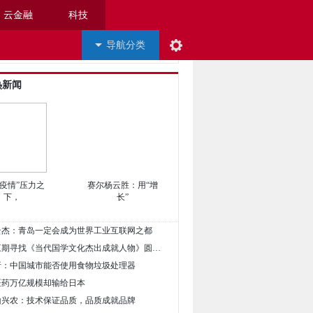
云金融
科技
导航分类
热新闻
双疫情”压力之
赛尔杨云胜：用“增
下，
长”
周云杰：青岛一定会成为世界工业互联网之都
• 祝贺第三期寻找《当代国学文化杰出成就人物》圆满收官
解析：中国城市能否使用食物垃圾处理器
中医药万亿规模却输给日本
神山兴农：技术保证品质，品质成就品牌