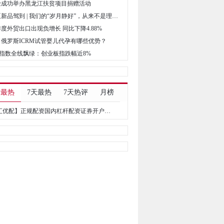
财险成功举办黑龙江扶贫项目捐赠活动
• 威乐水泵新品驾到 | 我们的“岁月静好”，从来不是理所当然
季度外贸出口出现负增长 同比下降4.88%
爸：俄罗斯ICRM试管婴儿代孕有哪些优势？
三大指数全线飘绿：创业板指跌幅近8%
时最热
7天最热
7天热评
月榜
【嘉汇优配】正规配资国内杠杆配资证券开户：把握住了风险等于把握了股票配