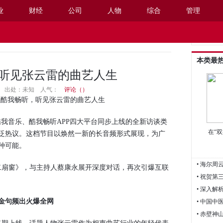
业
财经
公司
人物
综合
管理
阅读设置
本类最
听见张云雷的曲艺人生
17:25 出处：未知
人气：
评论（
）
在酷我畅听，听见张云雷的曲艺人生
音乐、酷我畅听APP四大平台同步上线的全新访谈类
在“
泛热议。这档节目以焕然一新的长音频形式展现，为广
种可能。
• 海尔
扇窗》，与主持人蔡康永展开深度对话，再次引爆互联
• 深入
金句频出火爆全网
• 中国
• 赤壁