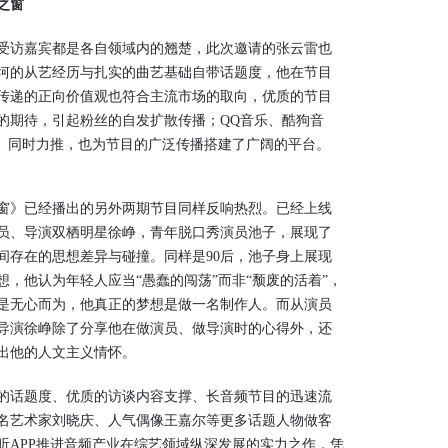
之窗
访嘉宾都是各自领域内的翘楚，此次邀请的张云雷也
坎坷的从艺经历与扎实的曲艺基础自带话题度，他在节目
传递的正向价值观也符合主流市场的取向，优质的节目
的期待，引起粉丝的自发扩散传播；QQ音乐、酷狗音
线、同时力推，也为节目的广泛传播搭建了广阔的平台。
》已经播出的另外两期节目同样反响热烈。已经上线
员、导演双栖明星徐峥，青年脱口秀演员池子，展现了
间存在的思想差异与碰撞。同样是90后，池子身上展现
，他认为年轻人应当“愚蠢的闯荡”而非“颓废的活着”，
是无心而为，他真正的梦想是做一名制作人。而从演员
导演徐峥除了分享他在做演员、做导演时的心得外，还
出他的人文主义情怀。
话题度、优质的访谈内容支撑、长音频节目的迅速流
名艺术家刘晓庆、人气偶像王嘉尔等更多话题人物做客
听APP推进音频产业在综艺领域纵深发展的实力之作，凭