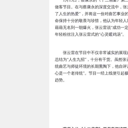
1月13日，蔡康永的《十二扇窗》第二
做客节目。在与蔡康永的深度交流中，张
了人生的热爱”，并将这一份对曲艺事业
命保持十分的敬畏与珍惜，他认为年轻人
藉藉无名到一朝爆火，张云雷说“成功一
年轻粉丝注入张云雷式的“心灵暖鸡汤”。
张云雷在节目中不仅非常诚实的展现自
总结为“人生九招”，十分有干货。虽然张
统曲艺与师徒环境的长期熏陶下，他自评
心是一个老传统”。节目一经上线便引起
趋势。