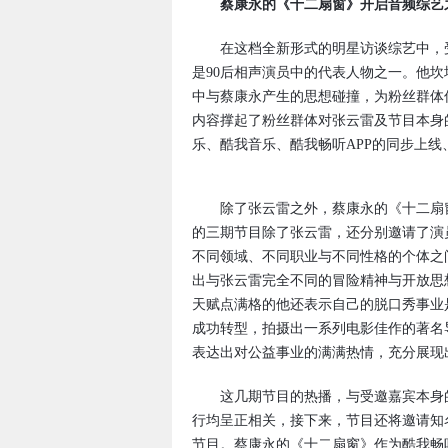
蔡康永的《十二扇窗》开启音频综艺
在这档全新形式的明星访谈综艺中，受
是90后相声演员中的代表人物之一。他
中与蔡康永产生的思想碰撞，为粉丝群体
内容撑起了粉丝群体对张云雷及节目本身
乐、酷我音乐、酷我畅听APP的同步上
除了张云雷之外，蔡康永的《十二扇窗
的三期节目除了张云雷，还分别邀请了演
不同领域、不同职业与不同性格的个体之
出与张云雷完全不同的冒险精神与开放思想
天赋点满格的他还表示自己的脱口秀事业
成功转型，拍摄出一系列电影佳作的著名
表达出对公益事业的满满热情，充分展现
这几期节目的热播，与受邀嘉宾本身的
行均呈正相关，接下来，节目还将邀请知
节目。蔡康永的《十二扇窗》作为酷我畅