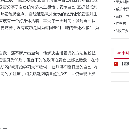
期上线，话题人物张云雷作为相声曲艺行业的年轻代表
• 天安
云雷分享了自己的许多人生感悟，表示自己“五岁就找到
的热爱维持至今。曾经遭遇意外受伤的经历让张云雷对生
• 泰国一
应该有一个好身体活着，享受每一天时间；谈到自己从
• 胖爸
定要吃苦，没有成功是因为时间未到，吃的苦还不够”，为
• A股
我，还不断产出金句，他解决生活困境的方法被粉丝
48小
云雷身为90后，但台下的他没有在舞台上那么活泼，在传
从12岁就开始学习太平歌词、被师傅不断打磨的自己“内
极高的关注度，相关话题阅读量超过3亿，且仍呈现上涨