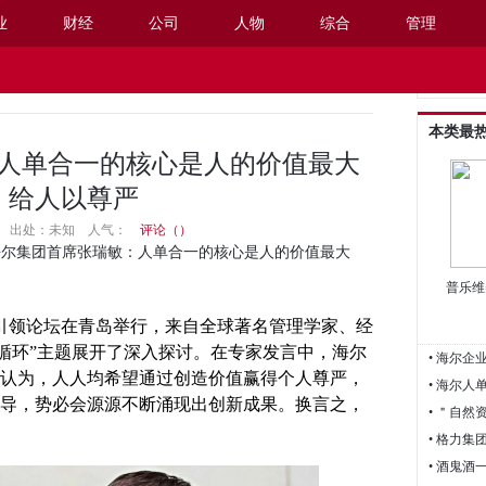
业
财经
公司
人物
综合
管理
阅读设置
本类最
人单合一的核心是人的价值最大
，给人以尊严
17:05 出处：未知
人气：
评论（
）
海尔集团首席张瑞敏：人单合一的核心是人的价值最大
普乐维
引领论坛在青岛举行，来自全球著名管理学家、经
值循环”主题展开了深入探讨。在专家发言中，海尔
认为，人人均希望通过创造价值赢得个人尊严，
• 海尔人
导，势必会源源不断涌现出创新成果。换言之，
• 酒鬼酒