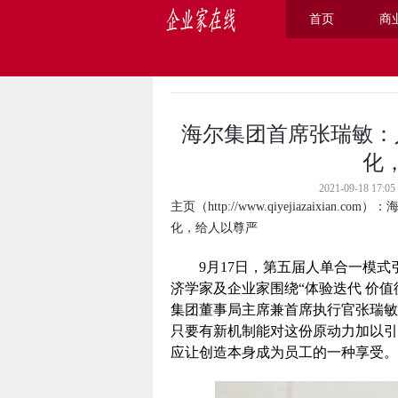
首页
商
主页
>
公司
>
海尔集团首席张瑞敏：
化
2021-09-18 
主页
（
http://www.qiyejiazaixian.com
）：
化，给人以尊严
9月17日，第五届人单合一模式
济学家及企业家围绕“体验迭代 价
集团董事局主席兼首席执行官张瑞敏
只要有新机制能对这份原动力加以引
应让创造本身成为员工的一种享受。