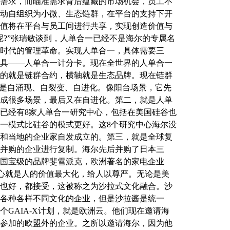
需求，而瞄准需求背后蕴藏的市场机会，员工不
动自组织为小微、生态链群，在平台的支持下开
值将在平台与员工间进行共享，实现创造价值与
呢?”张瑞敏谈到，人单合一已经不是海尔的专属名
时代的管理革命。实现人单合一，具体需要三
具——人单合一计分卡。现在全世界的人单合一
的就是链群合约，横轴就是生态品牌。现在链群
就是自涌现、自裂变、自进化。像阳台场景，它先
成很多场景，最后又在自进化。第二，就是人单
已经有8家人单合一研究中心，包括在美国硅谷也
一模式比硅谷的模式更好。这8个研究中心海尔没
和当地的企业家自发成立的。第三，就是全球复
并购的企业进行复制。海尔先后并购了日本三
国宝级的品牌斐雪派克，欧洲著名的家电企业
核心就是人的价值最大化，给人以尊严。无论是美
也好，都接受，这被称之为沙拉式文化融合。沙
各种各样不同文化的企业，但是沙拉酱是统一
GAIA-X计划，就是欧洲云。他们现在邀请海
参加的欧盟外的企业。之所以邀请海尔，因为他