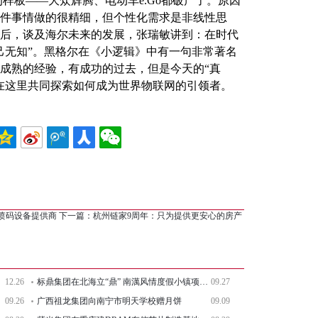
样板——大众辉腾、电动车e.Go都破产了。原因
件事情做的很精细，但个性化需求是非线性思
后，谈及海尔未来的发展，张瑞敏讲到：在时代
己无知”。黑格尔在《小逻辑》中有一句非常著名
成熟的经验，有成功的过去，但是今天的“真
在这里共同探索如何成为世界物联网的引领者。
喷码设备提供商
下一篇：
杭州链家9周年：只为提供更安心的房产
12.26
标鼎集团在北海立“鼎” 南澫风情度假小镇项目启动
09.27
09.26
广西祖龙集团向南宁市明天学校赠月饼
09.09