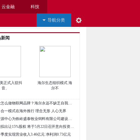
云金融
科技
导航分类
热新闻
美正式入驻抖
海尔生态组织模式 海
音、
尔不
• 海尔企业怎么做物联网品牌？海尔永远不缺乏自我颠覆的魄力
单合一模式在海外推行 理念无形 人心无界
• ＂自然资源中心为铁岭盛泰牧业饲料有限公司建设项目提供地形测绘服务 ＂
• 格力集团拟出让15%股权 将于5月22日召开意向投资者见面会
一季度实现营业收入3.46亿元 净利润0.73亿元