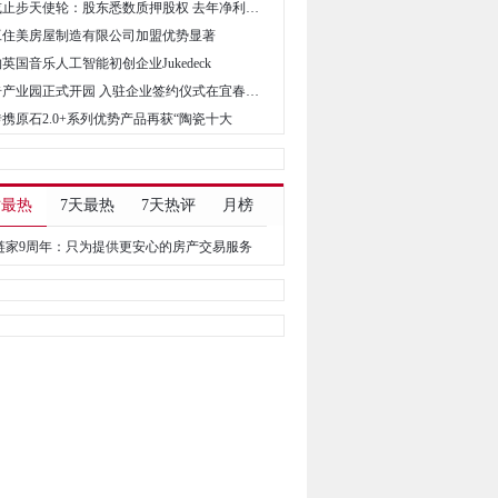
• 洋钱罐或止步天使轮：股东悉数质押股权 去年净利同比降逾三成
鲁工住美房屋制造有限公司加盟优势显著
购英国音乐人工智能初创企业Jukedeck
• 国民传奇产业园正式开园 入驻企业签约仪式在宜春举行
砖携原石2.0+系列优势产品再获“陶瓷十大
时最热
7天最热
7天热评
月榜
链家9周年：只为提供更安心的房产交易服务