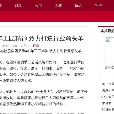
业
财经
公司
人物
综合
管理
阅读设置
本类最
0年工匠精神 致力打造行业领头羊
10:17 出处：未知
人气：
评论（
）
春控股集团秉承400年工匠精神 致力打造行业领头羊
。在运河边的手工艺活态展示馆内，一位年届鲐背的
普乐维
嵌钢、锻打、淬火、磨制、打轴眼、合脚，一把小小的
道工序。如今，会这套完整工艺的师傅已经不多，眼前这
国家级非遗传人施金水。
• 海尔人
休，他称自己是永远的“张小泉人”。因发展需要，老字号
股集团收购。富春对张小泉进行了大刀阔斧的改革，企业
• 酒鬼酒
品的态度依然延续了张小泉精益求精的精神。
• 抖音收