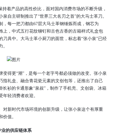
保持着产品的高性价比，面对国内消费市场的不断升级，
张小泉自主研制推出了“世界三大名刃之首”的大马士革刀。
制，每一把刀都由67层大马士革钢锤炼而成，钢芯为
装饰上，中式五行花纹铆钉和古色古香的古籍样式礼盒包
的刀具中。大马士革小厨刀的面世，标志着“张小泉”已经
力。
变得更“潮”，是每一个老字号都必须做的改变。张小泉
巧指礼盒、融合青花瓷元素的文创包等，还推出了自己
褂长衫的卡通形象“泉叔”，制作了手机壳、文创袋、冰箱
受年轻消费者欢迎。
对新时代市场环境的创新升级，让张小泉这个有厚重
和价值。
专业的供应链体系