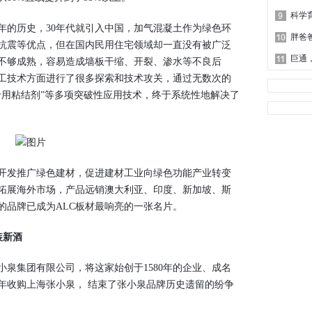
的历史，30年代就引入中国，加气混凝土作为绿色环
胖爸
抗震等优点，但在国内民用住宅领域却一直没有被广泛
巨通
不够成熟，容易造成墙板干缩、开裂、渗水等不良后
工技术方面进行了很多探索和技术攻关，通过无数次的
专用粘结剂”等多项突破性应用技术，终于系统性地解决了
发推广绿色建材，促进建材工业向绿色功能产业转变
拓展海外市场，产品远销澳大利亚、印度、新加坡、斯
的品牌已成为ALC板材最响亮的一张名片。
装新酒
泉集团有限公司，将这家始创于1580年的企业、成名
14年收购上海张小泉， 结束了张小泉品牌历史遗留的纷争