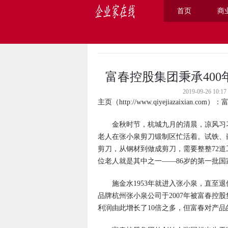
首页
商
主页
>
公司
>
富春控股集团秉承40
2019-09-26 
主页
（
http://www.qiyejiazaixian.com
）：富
金秋时节，杭城九月的清晨，凉风习习
老人在张小泉剪刀锻制区忙活着。试铁、
剪刀，从钢材到做成剪刀，需要整整72
位老人就是其中之一——86岁的第一批
施金水1953年就进入张小泉，直至退
品牌杭州张小泉公司于2007年被富春控
利润由此增长了10倍之多，但富春对产