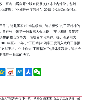
，富春山居自开业以来便屡次获得业内殊荣，包括
wards评选为“亚洲最佳度假村”、2018《悦游Condé Nast
日”，这是国家对“精益求精、追求极致”的工匠精神的
，曾在张小泉第一届股东大会上说：“牢记祖训‘良钢精
0年历史的核心竞争力，而培养学习精神、提升创新能力，
016年至2018年，“工匠精神”四字三度写入政府工作报
国”必然要求。企业作为“工匠精神”的具体实践者，追求专
中能唯一胜出的法宝。
新创业大赛成功举办
下一篇：
​聚科创·赢未来 | 融合长三角 共建大虹