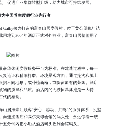
点，促进产业集群转型升级，助力城市可持续发展。
成为中国养生度假行业先行者
el Gathy倾力打造的富春山居度假村，位于黄公望晚年结
批用地到2004年酒店正式对外营业，富春山居整整用了
奢华休闲度假服务平台为标准。在建造过程中，每一
反复论证和精细打磨。环境景观方面，通过挖沟和填土
根据不同地形，或种植新植，或保留原有的茶园。酒店
筑物的质量和品质。酒店内的无波恒温泳池是一大特
古代的感觉。
山居推崇让顾客“安心、感动、共鸣”的服务体系，别墅
，而连接酒店和高尔夫球会馆的码头处，永远停着一艘
十五分钟内把小船从酒店码头摇到会馆码头。