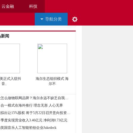
云金融
科技
导航分类
热新闻
美正式入驻抖
海尔生态组织模式 海
音、
尔不
• 海尔企业怎么做物联网品牌？海尔永远不缺乏自我颠覆的魄力
单合一模式在海外推行 理念无形 人心无界
• 格力集团拟出让15%股权 将于5月22日召开意向投资者见面会
一季度实现营业收入3.46亿元 净利润0.73亿元
购英国音乐人工智能初创企业Jukedeck