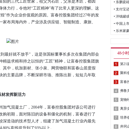
阳的三代工匠世家，祖父为石匠，父亲是木匠，都因
• 东鹏瓷
身体力行，令他对“工匠精神”有了比常人更深的理解。这
• 支付宝
辉煌”作为企业价值观的原因。富春控股集团经过27年的发
一家布局海内外，产业涉及供应链、智能制造、康旅、
• 乐米
48小
到最好就不放手”，这是张国标董事长多次在集团内部会
种精益求精和持之以恒的“工匠”精神，让富春控股集团旗
。其中，杭加新材、张小泉、网营物联和富春山居度假
​聚科
块的主要品牌，不断深耕市场、推陈出新，短短几年取
弗鲁克
C板材发挥新活力
加气混凝土厂，2004年，富春控股集团对该公司进行
离异
收购初期，面对陈旧的设备和僵化的机制，富春进行了
较深造诣的技术型人才，组建了加气混凝土行业内最先
80%直线提升到了93%以上。