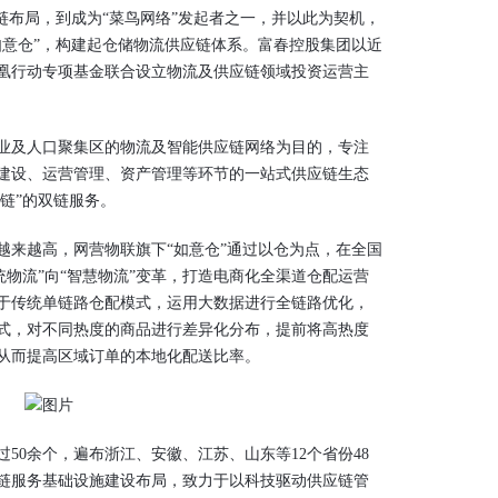
布局，到成为“菜鸟网络”发起者之一，并以此为契机，
如意仓”，构建起仓储物流供应链体系。富春控股集团以近
凰行动专项基金联合设立物流及供应链领域投资运营主
及人口聚集区的物流及智能供应链网络为目的，专注
建设、运营管理、资产管理等环节的一站式供应链生态
应链”的双链服务。
来越高，网营物联旗下“如意仓”通过以仓为点，在全国
统物流”向“智慧物流”变革，打造电商化全渠道仓配运营
于传统单链路仓配模式，运用大数据进行全链路优化，
方式，对不同热度的商品进行差异化分布，提前将高热度
从而提高区域订单的本地化配送比率。
0余个，遍布浙江、安徽、江苏、山东等12个省份48
链服务基础设施建设布局，致力于以科技驱动供应链管