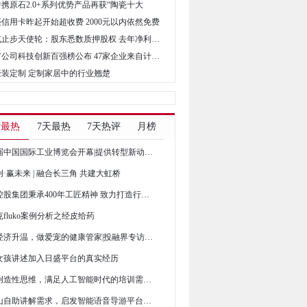
砖携原石2.0+系列优势产品再获“陶瓷十大
还信用卡昨起开始超收费 2000元以内依然免费
• 洋钱罐或止步天使轮：股东悉数质押股权 去年净利同比降逾三成
• 中国上市公司科技创新百强榜公布 47家企业来自计算机行业
家豪装定制 定制家居中的行业翘楚
时最热
7天最热
7天热评
月榜
第21届中国国际工业博览会开幕|提供转型新动力，赋能产业新发展
创·赢未来 | 融合长三角 共建大虹桥
富春控股集团秉承400年工匠精神 致力打造行业领头羊
fluko案例分析之经皮给药
宠物经济升温，做爱宠的健康管家|投融界专访袁嘉
女孩讲述加入日盛平台的真实经历
培养创造性思维，满足人工智能时代的培训需求|投融界专访刘付平
井冈山自助讲解需求，启发智能语音导游平台建立|投融界专访贺建明