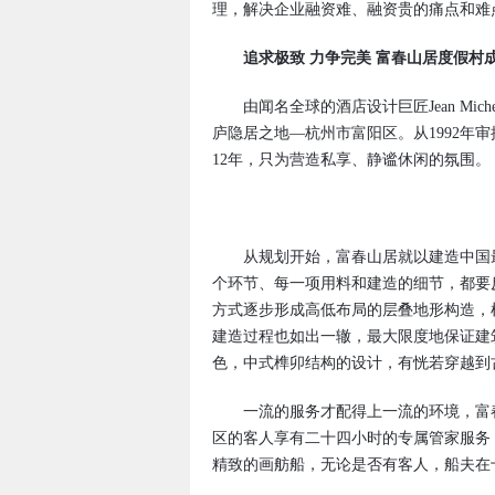
理，解决企业融资难、融资贵的痛点和难
追求极致 力争完美 富春山居度假村
由闻名全球的酒店设计巨匠Jean Mich
庐隐居之地—杭州市富阳区。从1992年审
12年，只为营造私享、静谧休闲的氛围。
从规划开始，富春山居就以建造中国最
个环节、每一项用料和建造的细节，都要
方式逐步形成高低布局的层叠地形构造，
建造过程也如出一辙，最大限度地保证建
色，中式榫卯结构的设计，有恍若穿越到
一流的服务才配得上一流的环境，富春
区的客人享有二十四小时的专属管家服务
精致的画舫船，无论是否有客人，船夫在