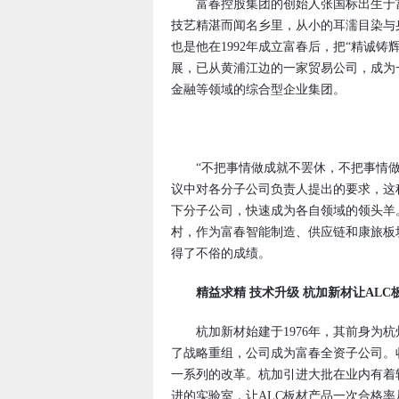
富春控股集团的创始人张国标出生于富
技艺精湛而闻名乡里，从小的耳濡目染与
也是他在1992年成立富春后，把“精诚铸
展，已从黄浦江边的一家贸易公司，成为
金融等领域的综合型企业集团。
“不把事情做成就不罢休，不把事情做
议中对各分子公司负责人提出的要求，这
下分子公司，快速成为各自领域的领头羊
村，作为富春智能制造、供应链和康旅板
得了不俗的成绩。
精益求精 技术升级 杭加新材让AL
杭加新材始建于1976年，其前身为杭州
了战略重组，公司成为富春全资子公司。
一系列的改革。杭加引进大批在业内有着
进的实验室，让ALC板材产品一次合格率从