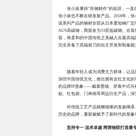
张小泉秉持“良钢精作”的祖训，一直
张小泉也不断在研发新产品。2018年，
该系列产品的钢材全部从日本爱知钢厂定
AUS高碳钢，两面各为33层低碳钢。在
装，将柔和的中国传统之美融入在最高端
完全具备了高端厨刀的自主开发和制备能
随着年轻人成为消费主力群体，让品牌
深挖中国传统文化，推出拥有女红文化的
的品牌IP形象——戴着墨镜、穿着中式马
贴、红包袋、门神画等周边衍生产品，深
对传统工艺产品精雕细琢的发扬继承、
历史的品牌，重新被赋予了新时代的形象
坚持专一 追求卓越 网营物联打造最