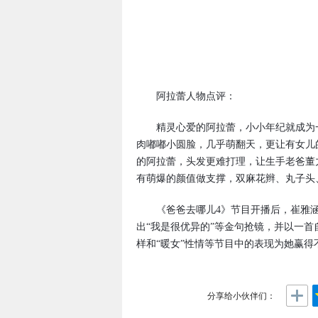
阿拉蕾人物点评：
精灵心爱的阿拉蕾，小小年纪就成为一
肉嘟嘟小圆脸，几乎萌翻天，更让有女儿
的阿拉蕾，头发更难打理，让生手老爸董
有萌爆的颜值做支撑，双麻花辫、丸子头
《爸爸去哪儿4》节目开播后，崔雅涵
出“我是很优异的”等金句抢镜，并以一首
样和“暖女”性情等节目中的表现为她赢得
分享给小伙伴们：