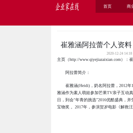
首页
商
主页
>
人物
>
崔雅涵阿拉蕾个人资料
2020-12-24 
主页
（
http://www.qiyejiazaixian.com
）：
阿拉蕾简介：
崔雅涵(Heidi)，奶名阿拉蕾，2012
雅涵作为素人萌娃参加芒果TV亲子互动真
日，到会“年青的挑选”2016优酷盛典，
宝物奖 。2017年，参演贺岁电影《解救汪
​