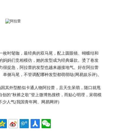
枚时髦咖，最经典的双马尾，配上圆眼镜、蝴蝶结和
的妈妈们竞相模仿，她的发型成为经典爆款。烫了卷发
力很捉急，阿拉蕾的发型也越来越接地气。好在阿拉蕾
、单侧马尾，不管调配哪种发型都萌萌哒(网易娱乐评)。
因其外型酷似卡通人物阿拉蕾，且天生呆萌，随口就甩
自创的“秋裤之歌”登上微博热搜榜，而贴心明理，呆萌模
不少人气(我国青年网、网易网评)