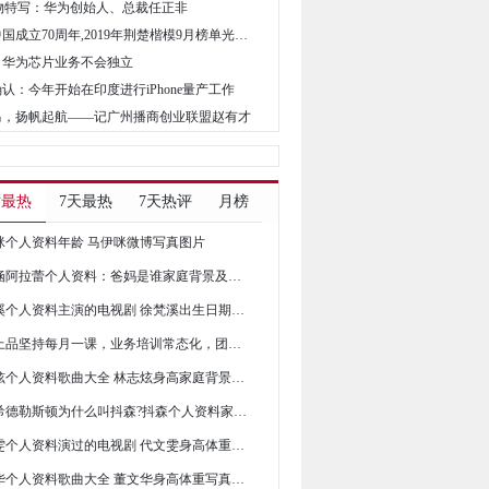
N人物特写：华为创始人、总裁任正非
• 献礼新中国成立70周年,2019年荆楚楷模9月榜单光荣发布
崑：华为芯片业务不会独立
确认：今年开始在印度进行iPhone量产工作
为马，扬帆起航——记广州播商创业联盟赵有才
时最热
7天最热
7天热评
月榜
咪个人资料年龄 马伊咪微博写真图片
崔雅涵阿拉蕾个人资料：爸妈是谁家庭背景及写真图片
徐梵溪个人资料主演的电视剧 徐梵溪出生日期写真图片
天朝上品坚持每月一课，业务培训常态化，团建水平上台阶
林志炫个人资料歌曲大全 林志炫身高家庭背景写真图片
汤姆希德勒斯顿为什么叫抖森?抖森个人资料家庭背景写真图片
代文雯个人资料演过的电视剧 代文雯身高体重写真图片
董文华个人资料歌曲大全 董文华身高体重写真图片