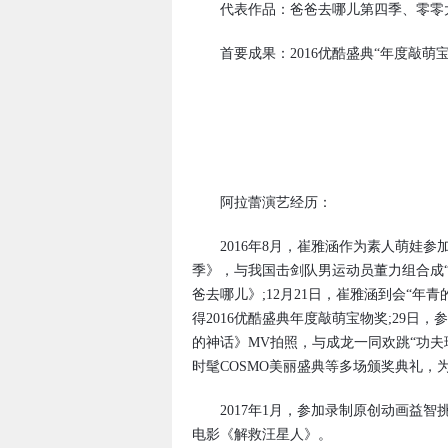
代表作品：爸爸去哪儿第四季、零零
首要成果：2016优酷盛典“年度敲萌宝
阿拉蕾演艺经历：
2016年8月，崔雅涵作为素人萌娃参
季》，与我国击剑队男运动员董力组合成“
爸去哪儿》;12月21日，崔雅涵到会“年青
得2016优酷盛典年度敲萌宝物奖;29
的神话》MV拍照，与成龙一同欢跳“功夫
时髦COSMO美丽盛典等多场颁奖典礼，
2017年1月，参加录制原创动画益智
电影《解救汪星人》。