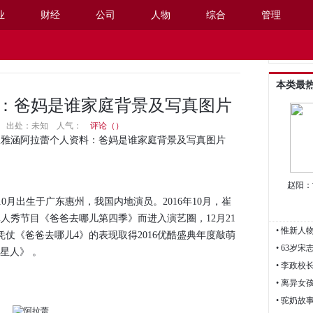
业
财经
公司
人物
综合
管理
阅读设置
本类最
：爸妈是谁家庭背景及写真图片
14:18 出处：未知
人气：
评论（
）
崔雅涵阿拉蕾个人资料：爸妈是谁家庭背景及写真图片
赵阳：
年10月出生于广东惠州，我国内地演员。2016年10月，崔
人秀节目《爸爸去哪儿第四季》而进入演艺圈，12月21
并凭仗《爸爸去哪儿4》的表现取得2016优酷盛典年度敲萌
星人》 。
• 李政
• 离异