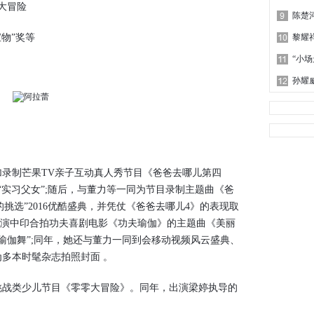
大冒险
物”奖等
加录制芒果TV亲子互动真人秀节目《爸爸去哪儿第四
实习父女”;随后，与董力等一同为节目录制主题曲《爸
的挑选”2016优酷盛典，并凭仗《爸爸去哪儿4》的表现取
日，参演中印合拍功夫喜剧电影《功夫瑜伽》的主题曲《美丽
瑜伽舞”;同年，她还与董力一同到会移动视频风云盛典、
为多本时髦杂志拍照封面 。
挑战类少儿节目《零零大冒险》。同年，出演梁婷执导的