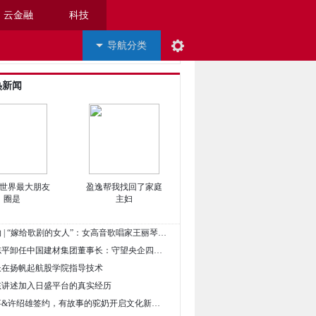
云金融
科技
导航分类
热新闻
世界最大朋友
盈逸帮我找回了家庭
圈是
主妇
• 惟新人物 | “嫁给歌剧的女人”：女高音歌唱家王丽琴老师侧记
• 63岁宋志平卸任中国建材集团董事长：守望央企四十载 一生做好一件事
校长在扬帆起航股学院指导技术
女孩讲述加入日盛平台的真实经历
• 驼奶故事&许绍雄签约，有故事的驼奶开启文化新篇章！