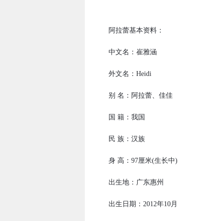
阿拉蕾基本资料：
中文名：崔雅涵
外文名：Heidi
别 名：阿拉蕾、佳佳
国 籍：我国
民 族：汉族
身 高：97厘米(生长中)
出生地：广东惠州
出生日期：2012年10月