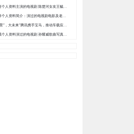
陈楚河个人资料主演的电视剧 陈楚河女友王毓菲资料写真图片
黎耀祥个人资料简介：演过的电视剧电影及老婆介绍
“小场景”，大未来”腾讯携手宝马，推动车载应用生态创新
孙耀威个人资料演过的电视剧 孙耀威歌曲写真图片