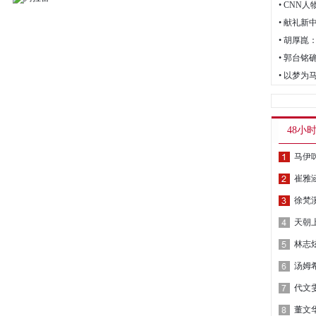
• CN
• 胡厚
• 郭台铭
• 以梦
48小
马伊