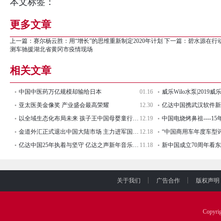
本文标签：
更多文章
上一篇：
赛尔杨云胜：用“增长”的思维重新制定2020年计划
下一篇：
碧水源在行
测车驰援湖北省黄冈市疫情现场
相关文章
中国中医药万亿规模却输给日本
01.16
亚太医美金像奖 产业盛会最高荣耀
12.30
以全域生态化布局未来 孩子王中国母婴童行业领袖峰会盛大开幕
12.19
中国电烧烤鼻祖----
金道外汇正式退出中国大陆市场 主力进军国际业务
12.18
亿达中国25年执着与坚守 亿达之声新年音乐会即将启幕
11.18
关于我们
广告合作
版权声明
Copyr