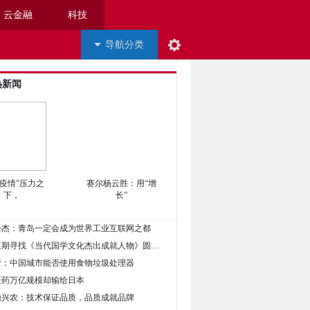
云金融
科技
导航分类
热新闻
双疫情”压力之
赛尔杨云胜：用“增
下，
长”
周云杰：青岛一定会成为世界工业互联网之都
• 祝贺第三期寻找《当代国学文化杰出成就人物》圆满收官
解析：中国城市能否使用食物垃圾处理器
中医药万亿规模却输给日本
神山兴农：技术保证品质，品质成就品牌