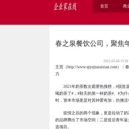
首页
商
主页
>
商业
>
春之泉餐饮公司，聚焦
2021-03-04 
主页
（
http://www.qiyejiazaixian.com
）：
力
2021年奶茶数次霸屏热搜榜，#脱贫县
喝奶茶了#，#秋天的第一杯奶茶#、#为什么
时，资本市场更是对其钟爱有加，仿佛没
疫情之后的两个现象，更是拉动了奶茶
的品牌腾出了市场空间；二是疫后青年返
选项目。