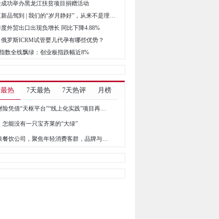
财险成功举办黑龙江扶贫项目捐赠活动
• 威乐水泵新品驾到 | 我们的“岁月静好”，从来不是理所当然
季度外贸出口出现负增长 同比下降4.88%
爸：俄罗斯ICRM试管婴儿代孕有哪些优势？
三大指数全线飘绿：创业板指跌幅近8%
时最热
7天最热
7天热评
月榜
华安财险凭借“天枢平台”“线上化实践”项目再获奖，持续深耕保险科技领域
，怎能没有一只宝齐莱的“大绿”
春之泉餐饮公司，聚焦年轻消费客群，品牌与营销双向发力