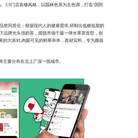
、3.0门店装修风格，以园林色系为主色调，打造“国民
。
品类同质化：根据现代人的健康需求,研制出低糖低脂奶
旗下品牌光头强奶茶，摆脱市场千篇一律水果茶造型，创
果的大派对,肉眼可见的鲜果串串，真材实料，专为颜值
，将主要分布在北上广深一线城市。