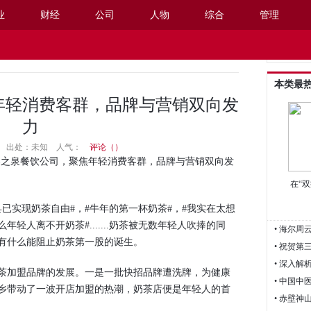
业
财经
公司
人物
综合
管理
阅读设置
本类最
年轻消费客群，品牌与营销双向发
力
15:26 出处：未知
人气：
评论（
）
春之泉餐饮公司，聚焦年轻消费客群，品牌与营销双向发
在“
已实现奶茶自由#，#牛年的第一杯奶茶#，#我实在太想
年轻人离不开奶茶#.......奶茶被无数年轻人吹捧的同
• 海尔
有什么能阻止奶茶第一股的诞生。
• 深入
加盟品牌的发展。一是一批快招品牌遭洗牌，为健康
• 中国
乡带动了一波开店加盟的热潮，奶茶店便是年轻人的首
• 赤壁