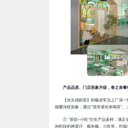
产品品质、门店形象升级，春之泉餐
【光头强奶茶】积极进军北上广深一线
颠覆传统形象；通过“强哥请你来喝茶”
① “茶饮+小吃”衍生产品多样，满足
闲时段的烤蛋仔、糯米糍，小吃等，挖掘