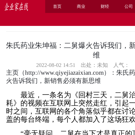
首页
商业
财经
公司
主页
>
公司
>
朱氏药业朱坤福：二舅爆火告诉我们，
维
2022-08-02 14:51 出处：未知
人气：
主页
（
http://www.qiyejiazaixian.com
）：朱氏
火告诉我们，新销售必须有新思维
最近，一条名为《回村三天，二舅治
耗》的视频在互联网上突然走红，引起
时之间，互联网的各个角落似乎都在讨
盖的每台终端，每个人都加入了这场狂
“毫无疑问，二舅在当下才是真正的