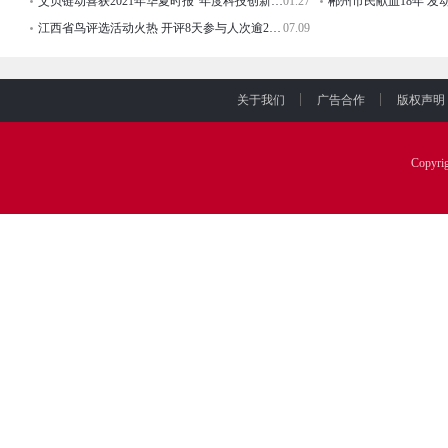
艾贝链动喜获2021年华夏时报“年度科技创新杰出贡献奖”
01.27
江西省鸟评选活动火热 开评8天参与人次逾20万
07.09
关于我们
广告合作
版权声明
Copyr